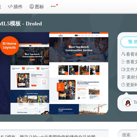
板
插件
图标
模板 - Droled
预 
看看
查看
文件大
素材
更新时
T