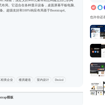
ML5模板
，预定义的web元素帮助您构建您自己的网
式
布局。它适合在各种显示设备，桌面屏幕平板电脑、
移动设备。超级友好和100%响应布局基于
Bootstrap4
。
也许你还
工程类企业
楼房建造
室内设计
Droled
trap模板