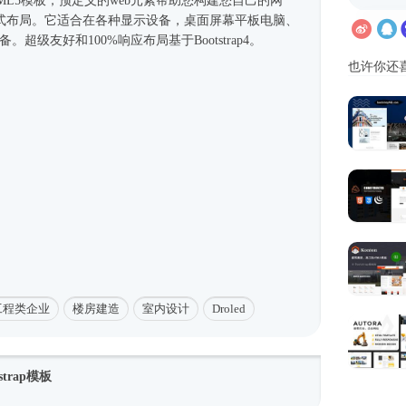
ML5模板
，预定义的web元素帮助您构建您自己的网
式
布局。它适合在各种显示设备，桌面屏幕平板电脑、
移动设备。超级友好和100%响应布局基于
Bootstrap4
。
也许你还
工程类企业
楼房建造
室内设计
Droled
trap模板