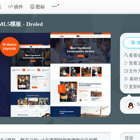
板
插件
图标
模板 - Droled
预 
看看
查看
文件大
素材
更新时
T