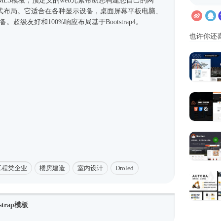
ML5模板
，预定义的web元素帮助您构建您自己的网
式
布局。它适合在各种显示设备，桌面屏幕平板电脑、
移动设备。超级友好和100%响应布局基于
Bootstrap4
。
也许你还
工程类企业
楼房建造
室内设计
Droled
trap模板