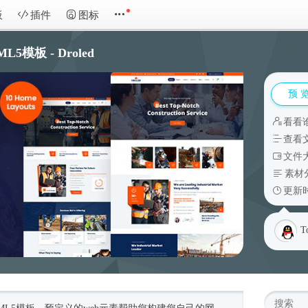
板
插件
图标
模板 - Droled
预 
看看
查看
文件大
素材
更新时
T