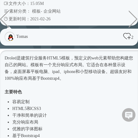
文件大小：15.05M
素材分类：
模板
-
企业网站
更新时间：2021-02-26
Tomas
2
Droled是建筑行业服务
HTML5模板
，预定义的web元素帮助您构建您
自己的网站。模板有一个充分
响应式
布局。它适合在各种显示设
备，桌面屏幕平板电脑、ipad、iphone和小型移动设备。超级友好和
100%响应布局基于
Bootstrap4
。
主要特色
容易定制
HTML5和CSS3
干净和简单的设计
充分响应布局
优雅的字体图标
基于
Bootstrap4