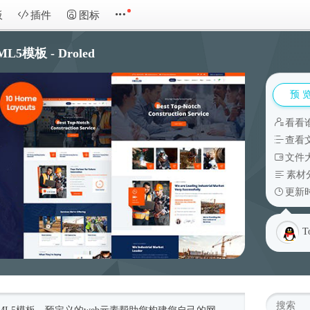
板
插件
图标
模板 - Droled
预 
看看
查看
文件大
素材
更新时
T