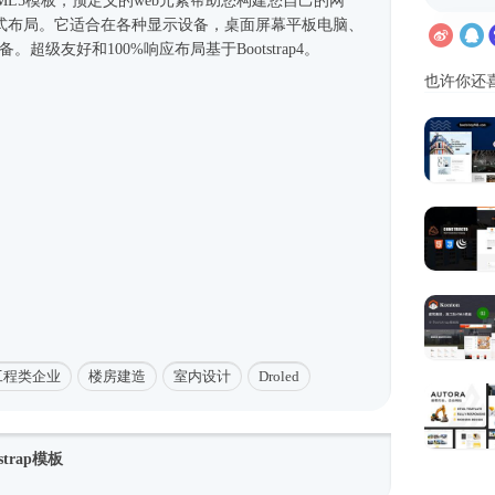
ML5模板
，预定义的web元素帮助您构建您自己的网
式
布局。它适合在各种显示设备，桌面屏幕平板电脑、
移动设备。超级友好和100%响应布局基于
Bootstrap4
。
也许你还
工程类企业
楼房建造
室内设计
Droled
trap模板