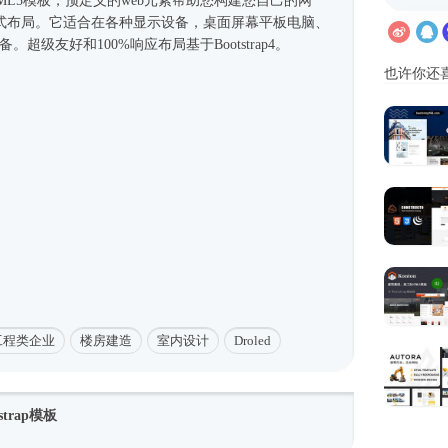
ML5模板
，预定义的web元素帮助您构建您自己的网
式
布局。它适合在各种显示设备，桌面屏幕平板电脑、
移动设备。超级友好和100%响应布局基于
Bootstrap4
。
也许你还
工程类企业
楼房建造
室内设计
Droled
trap模板