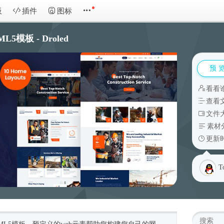
板
插件
图标
模板 - Droled
预 
看看
查看
文件大
素材
更新时
T